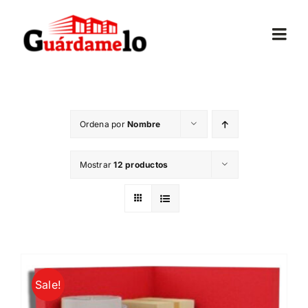
Saltar
al
Togg
contenido
Navi
Inicio
Ordena por
Nombre
Conócenos
Mostrar
12 productos
Opiniones
Trasteros
Mudanzas
Sale!