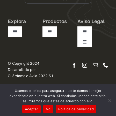
producto
Explora
Productos
Aviso Legal
Toggle
Toggle
Toggle
Navigation
Navigation
Navigation
Toggle
Conócenos
Pequeños
Condiciones de uso
Navigation
Desistimiento
Trasteros
Medianos
Política de privacidad
© Copyright 2024 |
Desarrollado por
Mapa del sitio
Guárdamelo Ávila 2022 S.L.
Opiniones
Grandes
Términos y condiciones
Accesibilidad
Usamos cookies para asegurar que te damos la mejor
Mudanzas
Precios
Ley de cookies
experiencia en nuestra web. Si continúas usando este sitio,
asumiremos que estás de acuerdo con ello.
FAQ
Aceptar
No
Política de privacidad