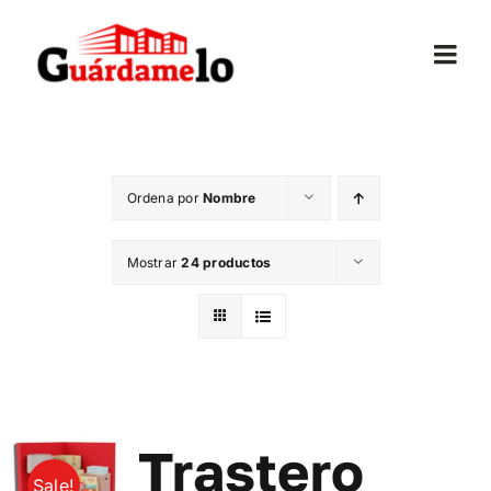
Saltar
al
Togg
contenido
Navi
Inicio
Ordena por
Nombre
Conócenos
Mostrar
24 productos
Opiniones
Trasteros
Mudanzas
Trastero
Sale!