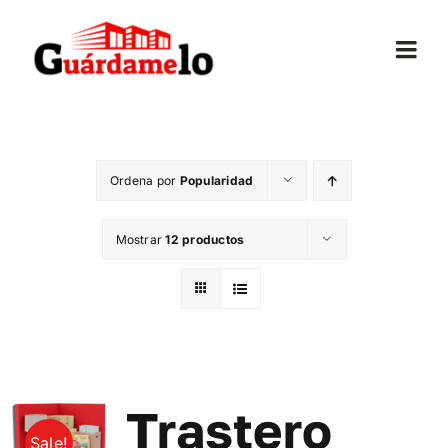
Saltar
al
Togg
contenido
Navi
Inicio
Ordena por
Popularidad
Conócenos
Mostrar
12 productos
Opiniones
Trasteros
Mudanzas
Trastero
Sale!