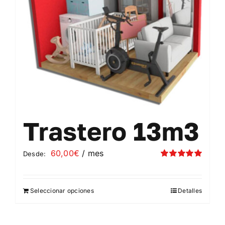
elegir
en
la
página
de
producto
Trastero 13m3
60,00
€
/ mes
Desde:
Valorado
con
5.00
de 5
Seleccionar opciones
Detalles
Este
producto
tiene