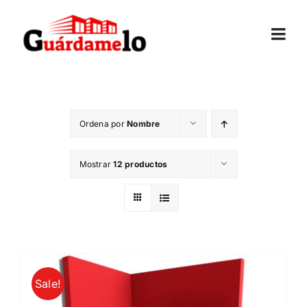
Saltar
al
Togg
contenido
Navi
Inicio
Ordena por
Nombre
Conócenos
Mostrar
12 productos
Opiniones
Trasteros
Mudanzas
Sale!