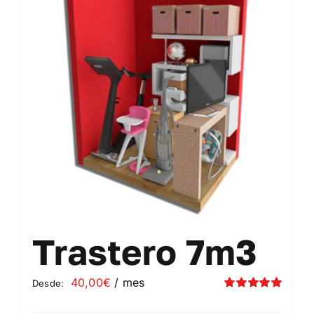
Contacto
Mi cuenta
Carrito
Trastero 7m3
40,00
€
/ mes
Desde:
Valorado
con
5.00
de 5