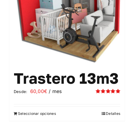
elegir
en
la
página
de
producto
Trastero 13m3
60,00
€
/ mes
Desde:
Valorado
con
5.00
de 5
Seleccionar opciones
Detalles
Este
producto
tiene