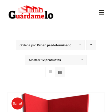
Saltar
al
Togg
contenido
Navi
Inicio
Ordena por
Orden predeterminado
Conócenos
Mostrar
12 productos
Opiniones
Trasteros
Mudanzas
Sale!