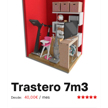
Contacto
Mi cuenta
Carrito
Trastero 7m3
40,00
€
/ mes
Desde:
Valorado
con
5.00
de 5