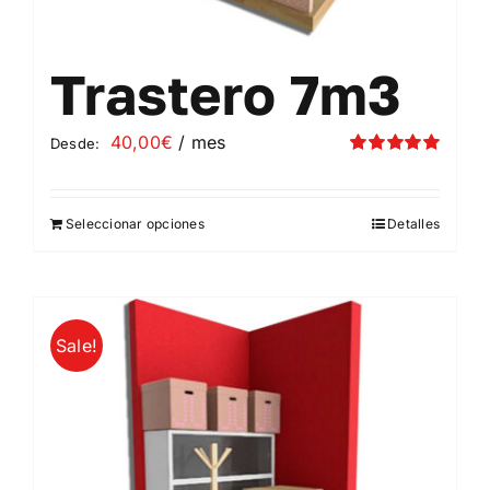
Trastero 7m3
40,00
€
/ mes
Desde:
Valorado
con
5.00
de 5
Seleccionar opciones
Detalles
Este
producto
tiene
múltiples
Sale!
variantes.
Las
opciones
se
pueden