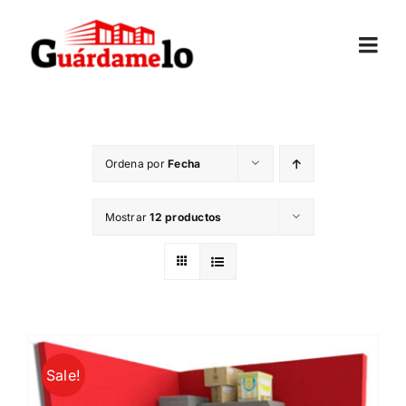
Saltar
al
Togg
contenido
Navi
Inicio
Ordena por
Fecha
Conócenos
Mostrar
12 productos
Opiniones
Trasteros
Mudanzas
Sale!