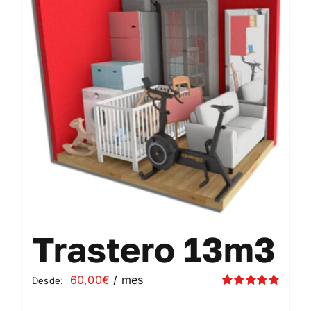
Contacto
Mi cuenta
Carrito
Trastero 13m3
60,00
€
/ mes
Desde:
Valorado
con
5.00
de 5