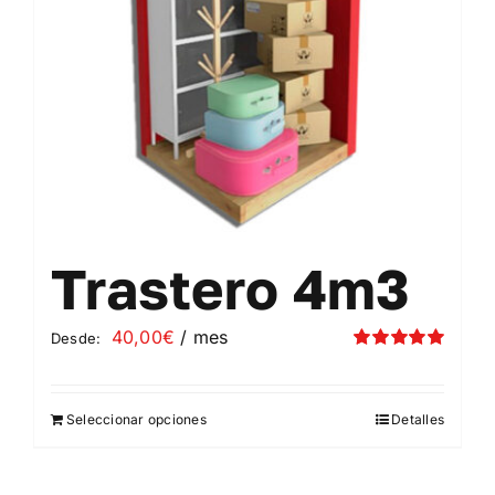
elegir
en
la
página
de
producto
Trastero 4m3
40,00
€
/ mes
Desde:
Valorado
con
5.00
de 5
Seleccionar opciones
Detalles
Este
producto
tiene