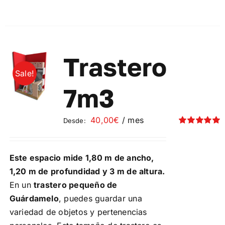
producto
tiene
múltiples
variantes.
Las
Trastero
opciones
Sale!
se
7m3
pueden
elegir
40,00
€
/ mes
Desde:
en
Valorado
la
con
5.00
de 5
página
Este espacio mide 1,80 m de ancho,
de
1,20 m de profundidad y 3 m de altura.
producto
En un
trastero pequeño de
Guárdamelo
, puedes guardar una
variedad de objetos y pertenencias