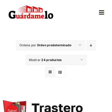
Saltar
al
Togg
contenido
Navi
Inicio
Ordena por
Orden predeterminado
Conócenos
Mostrar
24 productos
Opiniones
Trasteros
Mudanzas
Trastero
Sale!