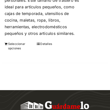
personales. Este tamaño de trastero es
ideal para artículos pequeños, como
cajas de temporada, utensilios de
cocina, maletas, ropa, libros,
herramientas, electrodomésticos
pequeños y otros artículos similares.
Seleccionar
Detalles
Este
opciones
producto
tiene
múltiples
variantes.
Las
opciones
se
pueden
elegir