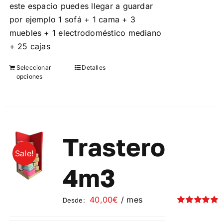
este espacio puedes llegar a guardar
por ejemplo 1 sofá + 1 cama + 3
muebles + 1 electrodoméstico mediano
+ 25 cajas
Seleccionar
Detalles
Este
opciones
producto
tiene
múltiples
variantes.
Las
Trastero
opciones
Sale!
se
4m3
pueden
elegir
40,00
€
/ mes
Desde:
en
Valorado
la
con
5.00
de 5