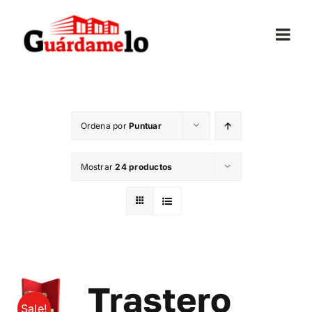
Saltar
al
Togg
contenido
Navi
Inicio
Ordena por
Puntuar
Conócenos
Mostrar
24 productos
Opiniones
Trasteros
Mudanzas
Trastero
Sale!