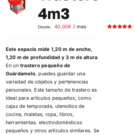
Contacto
4m3
Mi cuenta
40,00
€
/ mes
Desde:
Valorado
con
5.00
de 5
Carrito
Este espacio mide 1,20 m de ancho,
1,20 m de profundidad y 3 m de altura
.
En un
trastero pequeño de
Guárdamelo
, puedes guardar una
variedad de objetos y pertenencias
personales. Este tamaño de trastero es
ideal para artículos pequeños, como
cajas de temporada, utensilios de
cocina, maletas, ropa, libros,
herramientas, electrodomésticos
pequeños y otros artículos similares. Se