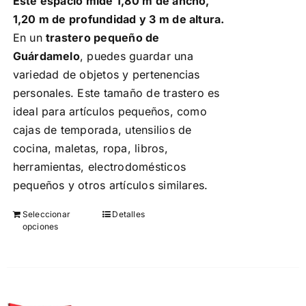
Este espacio mide 1,80 m de ancho,
de
1,20 m de profundidad y 3 m de altura.
producto
En un
trastero pequeño de
Guárdamelo
, puedes guardar una
variedad de objetos y pertenencias
personales. Este tamaño de trastero es
ideal para artículos pequeños, como
cajas de temporada, utensilios de
cocina, maletas, ropa, libros,
herramientas, electrodomésticos
pequeños y otros artículos similares.
Seleccionar
Detalles
Este
opciones
producto
tiene
múltiples
variantes.