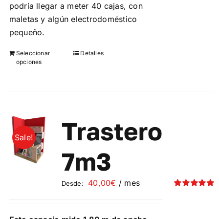
podría llegar a meter 40 cajas, con
maletas y algún electrodoméstico
pequeño.
Seleccionar
Detalles
Este
opciones
producto
tiene
múltiples
variantes.
Las
Trastero
opciones
Sale!
se
7m3
pueden
elegir
40,00
€
/ mes
Desde:
en
Valorado
la
con
5.00
de 5
página