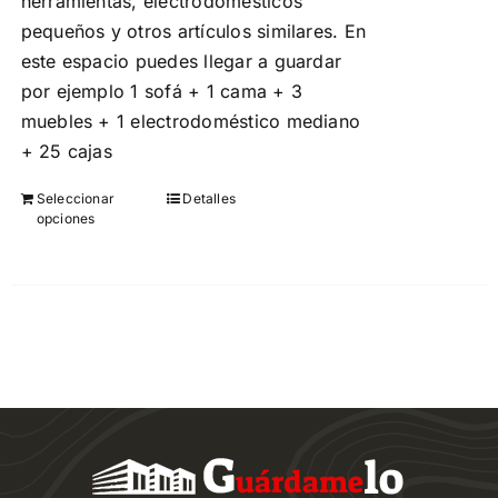
herramientas, electrodomésticos
pequeños y otros artículos similares. En
este espacio puedes llegar a guardar
por ejemplo 1 sofá + 1 cama + 3
muebles + 1 electrodoméstico mediano
+ 25 cajas
Seleccionar
Detalles
Este
opciones
producto
tiene
múltiples
variantes.
Las
opciones
se
pueden
elegir