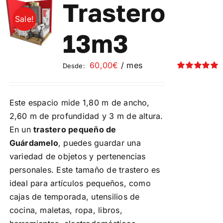
Las
Trastero
opciones
Sale!
se
13m3
pueden
elegir
60,00
€
/ mes
Desde:
en
Valorado
la
con
5.00
de 5
página
Este espacio mide 1,80 m de ancho,
de
2,60 m de profundidad y 3 m de altura.
producto
En un
trastero pequeño de
Guárdamelo
, puedes guardar una
variedad de objetos y pertenencias
personales. Este tamaño de trastero es
ideal para artículos pequeños, como
cajas de temporada, utensilios de
cocina, maletas, ropa, libros,