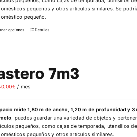
tículos pequeños, como cajas de temporada, utensilios de 
página
domésticos pequeños y otros artículos similares. Se podrí
de
doméstico pequeño.
producto
onar opciones
Detalles
Este
producto
tiene
múltiples
variantes.
astero 7m3
Las
opciones
40,00
€
/ mes
se
pueden
elegir
pacio mide 1,80 m de ancho, 1,20 m de profundidad y 3 
en
melo
, puedes guardar una variedad de objetos y pertenen
la
tículos pequeños, como cajas de temporada, utensilios de 
página
domésticos pequeños y otros artículos similares.