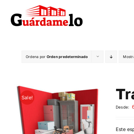
Saltar
al
contenido
Ordena por
Orden predeterminado
Mostr
Tr
Sale!
Desde:
Este es