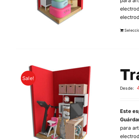
para ar
electro
electro
Selecci
Tr
Sale!
Desde:
Este es
Guárda
para ar
electro