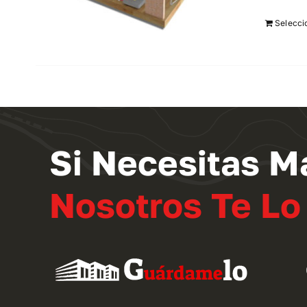
Selecci
Si Necesitas M
Nosotros Te L