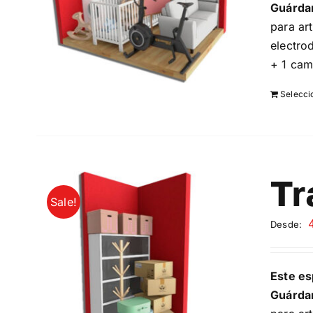
Guárda
para ar
electro
+ 1 cam
Selecci
Tr
Sale!
Desde:
Este es
Guárda