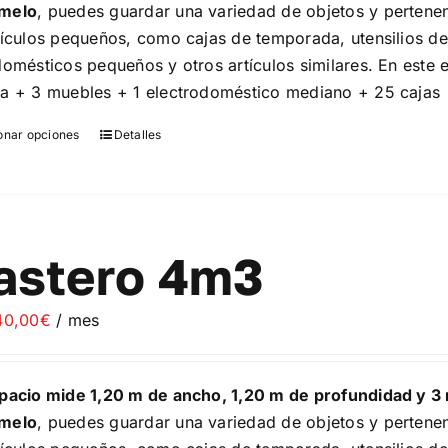
melo
, puedes guardar una variedad de objetos y pertenen
tículos pequeños, como cajas de temporada, utensilios de 
domésticos pequeños y otros artículos similares. En este 
a + 3 muebles + 1 electrodoméstico mediano + 25 cajas
onar opciones
Detalles
Este
producto
tiene
múltiples
variantes.
astero 4m3
Las
opciones
40,00
€
/ mes
se
pueden
elegir
pacio mide 1,20 m de ancho, 1,20 m de profundidad y 3 
en
melo
, puedes guardar una variedad de objetos y pertenen
la