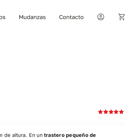
ros
Mudanzas
Contacto
Valorado
con
5.00
de 5
m de altura. En un
trastero pequeño de