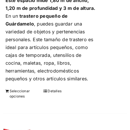
Este espacio mide 1,80 m de ancho,
de
1,20 m de profundidad y 3 m de altura.
producto
En un
trastero pequeño de
Guárdamelo
, puedes guardar una
variedad de objetos y pertenencias
personales. Este tamaño de trastero es
ideal para artículos pequeños, como
cajas de temporada, utensilios de
cocina, maletas, ropa, libros,
herramientas, electrodomésticos
pequeños y otros artículos similares.
Seleccionar
Detalles
Este
opciones
producto
tiene
múltiples
variantes.