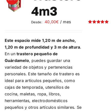
Contacto
4m3
Mi cuenta
40,00
€
/ mes
Desde:
Valorado
con
5.00
de 5
Carrito
Este espacio mide 1,20 m de ancho,
1,20 m de profundidad y 3 m de altura
.
En un
trastero pequeño de
Guárdamelo
, puedes guardar una
variedad de objetos y pertenencias
personales. Este tamaño de trastero es
ideal para artículos pequeños, como
cajas de temporada, utensilios de
cocina, maletas, ropa, libros,
herramientas, electrodomésticos
pequeños y otros artículos similares. Se