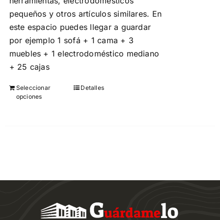
herramientas, electrodomésticos
pequeños y otros artículos similares. En
este espacio puedes llegar a guardar
por ejemplo 1 sofá + 1 cama + 3
muebles + 1 electrodoméstico mediano
+ 25 cajas
Seleccionar
Detalles
Este
opciones
producto
tiene
múltiples
variantes.
Las
opciones
se
pueden
elegir