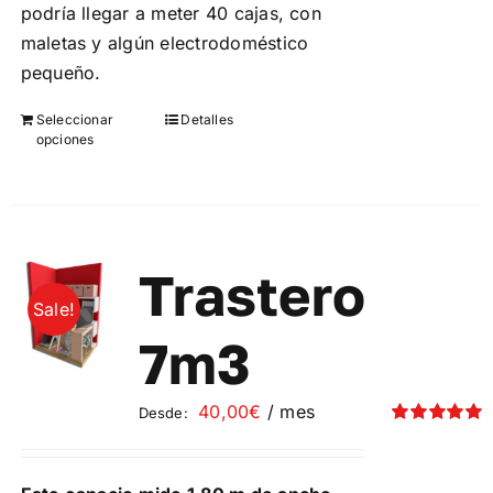
podría llegar a meter 40 cajas, con
maletas y algún electrodoméstico
pequeño.
Seleccionar
Detalles
Este
opciones
producto
tiene
múltiples
variantes.
Las
Trastero
opciones
Sale!
se
7m3
pueden
elegir
40,00
€
/ mes
Desde:
en
Valorado
la
con
5.00
de 5
página