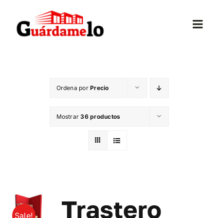
Saltar
al
Togg
contenido
Navi
Inicio
Ordena por
Precio
Conócenos
Mostrar
36 productos
Opiniones
Trasteros
Mudanzas
Trastero
Sale!