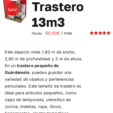
Las
Trastero
opciones
Sale!
se
13m3
pueden
elegir
60,00
€
/ mes
Desde:
en
Valorado
la
con
5.00
de 5
página
Este espacio mide 1,80 m de ancho,
de
2,60 m de profundidad y 3 m de altura.
producto
En un
trastero pequeño de
Guárdamelo
, puedes guardar una
variedad de objetos y pertenencias
personales. Este tamaño de trastero es
ideal para artículos pequeños, como
cajas de temporada, utensilios de
cocina, maletas, ropa, libros,