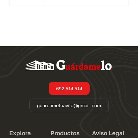
producto
tiene
múltiples
variantes.
Las
opciones
se
pueden
elegir
en
692 514 514
la
página
guardameloavila@gmail.com
de
producto
Explora
Productos
Aviso Legal