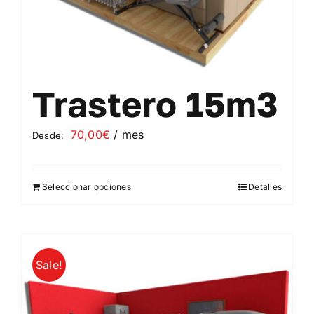
producto
Trastero 15m3
70,00
€
/ mes
Desde:
Seleccionar opciones
Detalles
Este
producto
tiene
múltiples
Sale!
variantes.
Las
opciones