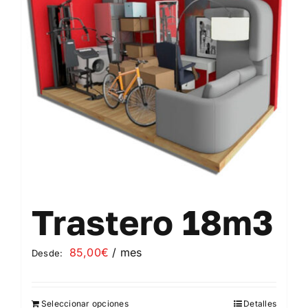
se
pueden
elegir
en
la
página
de
producto
Trastero 18m3
85,00
€
/ mes
Desde:
Seleccionar opciones
Detalles
Este