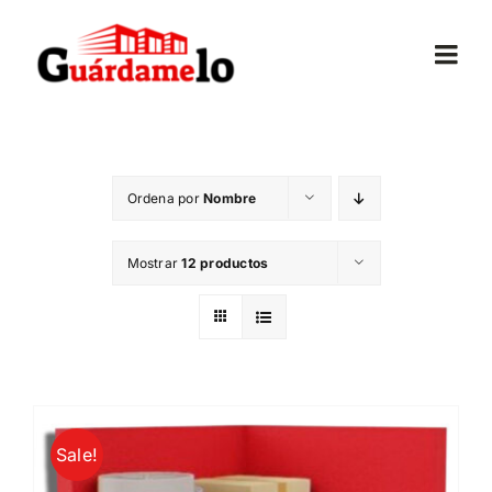
Saltar
al
Togg
contenido
Navi
Inicio
Ordena por
Nombre
Conócenos
Mostrar
12 productos
Opiniones
Trasteros
Mudanzas
Sale!