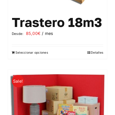
Trastero 18m3
85,00
€
/ mes
Desde:
Seleccionar opciones
Detalles
Este
producto
tiene
múltiples
Sale!
variantes.
Las
opciones
se
pueden