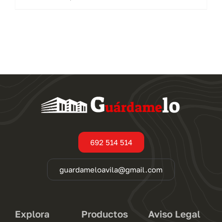
producto
tiene
múltiples
variantes.
Las
opciones
se
pueden
elegir
en
692 514 514
la
página
guardameloavila@gmail.com
de
producto
Explora
Productos
Aviso Legal