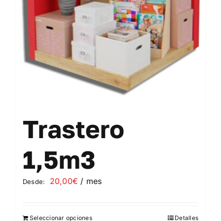
elegir
en
la
página
de
producto
Trastero
1,5m3
20,00
€
/ mes
Desde:
Seleccionar opciones
Detalles
Este