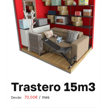
Contacto
Mi cuenta
Carrito
Trastero 15m3
70,00
€
/ mes
Desde: