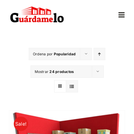
Saltar
al
Togg
contenido
Navi
Inicio
Ordena por
Popularidad
Conócenos
Mostrar
24 productos
Opiniones
Trasteros
Mudanzas
Sale!