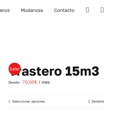
teros
Mudanzas
Contacto
Trastero 15m3
Sale!
70,00
€
/ mes
Desde:
Seleccionar opciones
Detalles
Este
producto