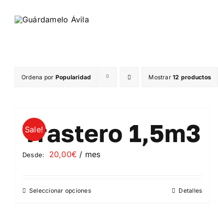
Saltar
al
contenido
Ordena por
Popularidad
Mostrar
12 productos
Trastero 1,5m3
Sale!
20,00
€
/ mes
Desde:
Seleccionar opciones
Detalles
Este
producto