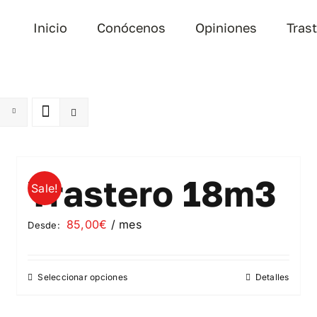
Inicio
Conócenos
Opiniones
Tras
Trastero 18m3
Sale!
85,00
€
/ mes
Desde:
Seleccionar opciones
Detalles
Este
producto