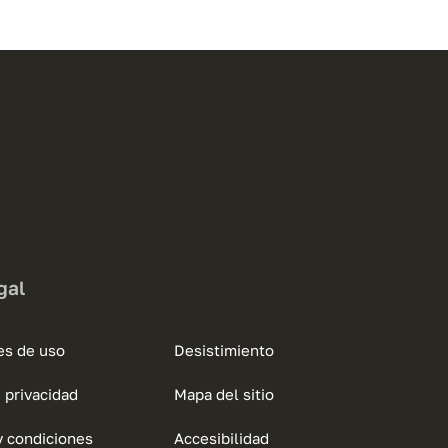
tiene
múltiples
variantes.
Las
opciones
se
pueden
elegir
en
la
página
gal
de
producto
es de uso
Desistimiento
e privacidad
Mapa del sitio
y condiciones
Accesibilidad