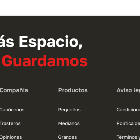
tiene
múltiples
variantes.
Las
opciones
ás Espacio,
se
pueden
o Guardamos
elegir
en
la
página
Compañia
Productos
Aviso le
de
producto
Conócenos
Pequeños
Condicion
Trasteros
Medianos
Política d
Opiniones
Grandes
Términos 