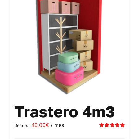
Contacto
Mi cuenta
Carrito
Trastero 4m3
40,00
€
/ mes
Desde:
Valorado
con
5.00
de 5