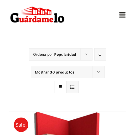
Saltar
al
Togg
contenido
Navi
Inicio
Ordena por
Popularidad
Conócenos
Mostrar
36 productos
Opiniones
Trasteros
Mudanzas
Sale!