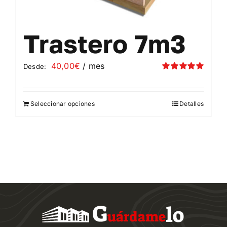
Trastero 7m3
40,00
€
/ mes
Desde:
Valorado
con
5.00
de 5
Seleccionar opciones
Detalles
Este
producto
tiene
múltiples
variantes.
Las
opciones
se
pueden