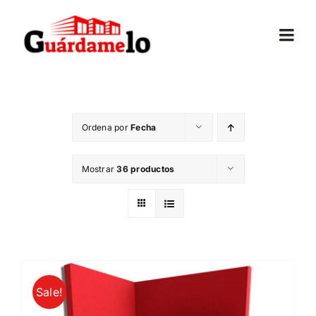
Saltar
al
Togg
contenido
Navi
Inicio
Ordena por
Fecha
Conócenos
Mostrar
36 productos
Opiniones
Trasteros
Mudanzas
Sale!