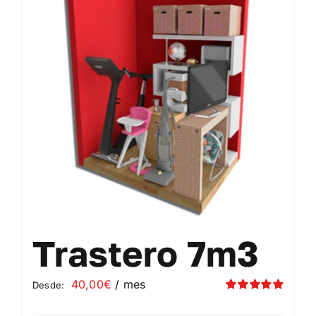
Contacto
Mi cuenta
Carrito
Trastero 7m3
40,00
€
/ mes
Desde:
Valorado
con
5.00
de 5