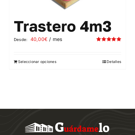
Trastero 4m3
40,00
€
/ mes
Desde:
Valorado
con
5.00
de 5
Seleccionar opciones
Detalles
Este
producto
tiene
múltiples
variantes.
Las
opciones
se
pueden