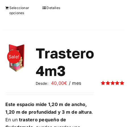
Seleccionar
Detalles
Este
opciones
producto
tiene
múltiples
variantes.
Las
Trastero
opciones
Sale!
se
4m3
pueden
elegir
40,00
€
/ mes
Desde:
en
Valorado
la
con
5.00
de 5
página
Este espacio mide 1,20 m de ancho,
de
1,20 m de profundidad y 3 m de altura
.
producto
En un
trastero pequeño de