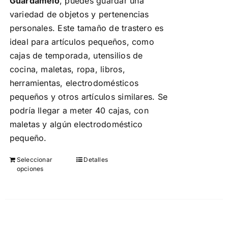
Guárdamelo
, puedes guardar una
variedad de objetos y pertenencias
personales. Este tamaño de trastero es
ideal para artículos pequeños, como
cajas de temporada, utensilios de
cocina, maletas, ropa, libros,
herramientas, electrodomésticos
pequeños y otros artículos similares. Se
podría llegar a meter 40 cajas, con
maletas y algún electrodoméstico
pequeño.
Seleccionar
Detalles
Este
opciones
producto
tiene
múltiples
variantes.