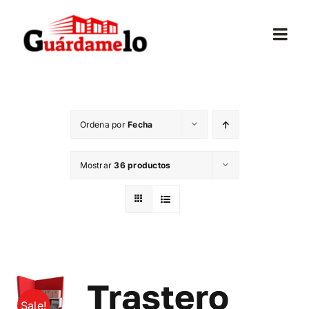
Saltar
al
Togg
contenido
Navi
Inicio
Ordena por
Fecha
Conócenos
Mostrar
36 productos
Opiniones
Trasteros
Mudanzas
Trastero
Sale!