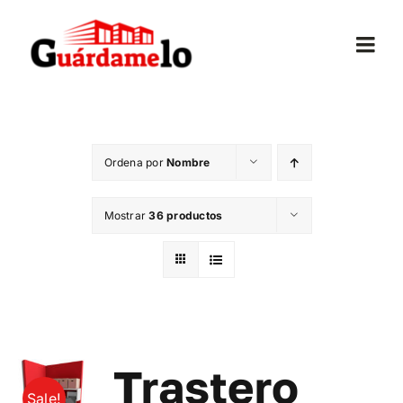
Saltar
al
Togg
contenido
Navi
Inicio
Ordena por
Nombre
Conócenos
Mostrar
36 productos
Opiniones
Trasteros
Mudanzas
Trastero
Sale!