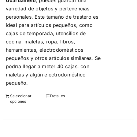
Guárdamelo
, puedes guardar una
variedad de objetos y pertenencias
personales. Este tamaño de trastero es
ideal para artículos pequeños, como
cajas de temporada, utensilios de
cocina, maletas, ropa, libros,
herramientas, electrodomésticos
pequeños y otros artículos similares. Se
podría llegar a meter 40 cajas, con
maletas y algún electrodoméstico
pequeño.
Seleccionar
Detalles
Este
opciones
producto
tiene
múltiples
variantes.