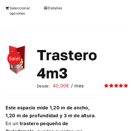
Seleccionar
Detalles
Este
opciones
producto
tiene
múltiples
variantes.
Las
Trastero
opciones
Sale!
se
4m3
pueden
elegir
40,00
€
/ mes
Desde:
en
Valorado
la
con
5.00
de 5
página
Este espacio mide 1,20 m de ancho,
de
1,20 m de profundidad y 3 m de altura
.
producto
En un
trastero pequeño de