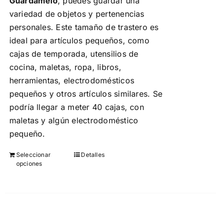
Guárdamelo
, puedes guardar una
variedad de objetos y pertenencias
personales. Este tamaño de trastero es
ideal para artículos pequeños, como
cajas de temporada, utensilios de
cocina, maletas, ropa, libros,
herramientas, electrodomésticos
pequeños y otros artículos similares. Se
podría llegar a meter 40 cajas, con
maletas y algún electrodoméstico
pequeño.
Seleccionar
Detalles
Este
opciones
producto
tiene
múltiples
variantes.