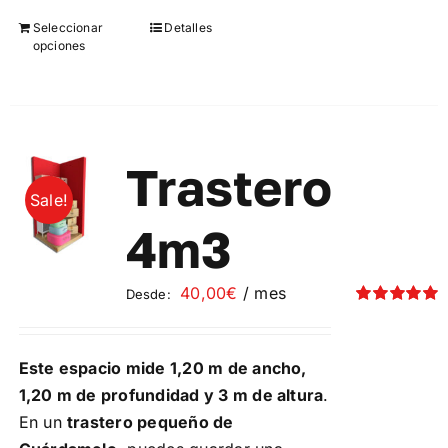
Seleccionar
Detalles
Este
opciones
producto
tiene
múltiples
variantes.
Las
Trastero
opciones
Sale!
se
4m3
pueden
elegir
40,00
€
/ mes
Desde:
en
Valorado
la
con
5.00
de 5
página
Este espacio mide 1,20 m de ancho,
de
1,20 m de profundidad y 3 m de altura
.
producto
En un
trastero pequeño de