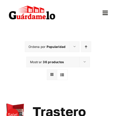
Saltar
al
Togg
contenido
Navi
Inicio
Ordena por
Popularidad
Conócenos
Mostrar
36 productos
Opiniones
Trasteros
Mudanzas
Trastero
Sale!