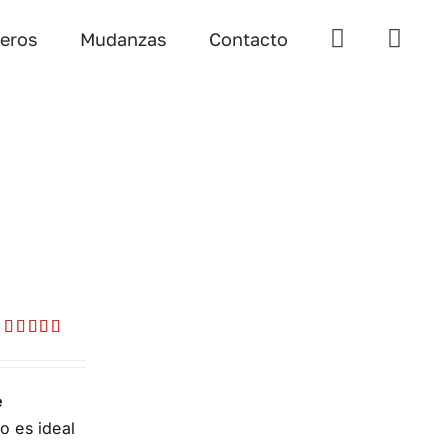
teros
Mudanzas
Contacto
Valorado
con
5.00
de
5
e
o es ideal