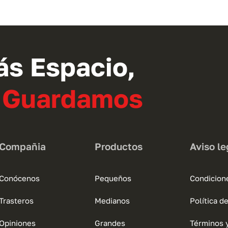
tiene
múltiples
variantes.
Las
opciones
ás Espacio,
se
pueden
o Guardamos
elegir
en
la
página
Compañia
Productos
Aviso le
de
producto
Conócenos
Pequeños
Condicion
Trasteros
Medianos
Política d
Opiniones
Grandes
Términos 