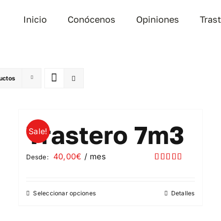
Inicio
Conócenos
Opiniones
Tras
uctos
Trastero 7m3
Sale!
40,00
€
/ mes
Desde:
Valorado
con
5.00
de
5
Seleccionar opciones
Detalles
Este
producto