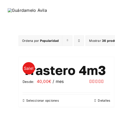
Saltar
al
contenido
Ordena por
Popularidad
Mostrar
36 prod
Trastero 4m3
Sale!
40,00
€
/ mes
Desde:
Valorado
con
5.00
de
5
Seleccionar opciones
Detalles
Este
producto