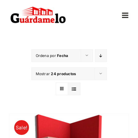
Saltar
al
Togg
contenido
Navi
Inicio
Ordena por
Fecha
Conócenos
Mostrar
24 productos
Opiniones
Trasteros
Mudanzas
Sale!