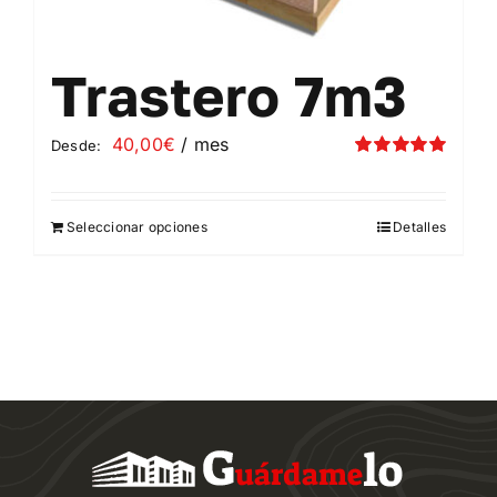
Trastero 7m3
40,00
€
/ mes
Desde:
Valorado
con
5.00
de 5
Seleccionar opciones
Detalles
Este
producto
tiene
múltiples
variantes.
Las
opciones
se
pueden