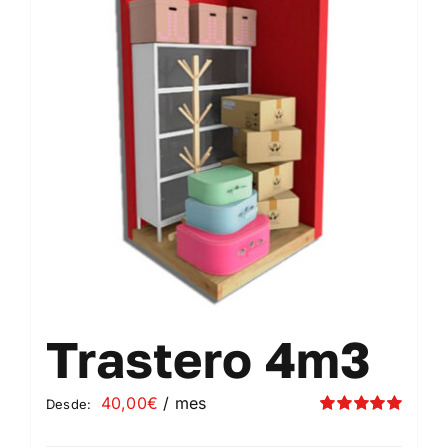
Contacto
Mi cuenta
Carrito
Trastero 4m3
40,00
€
/ mes
Desde:
Valorado
con
5.00
de 5