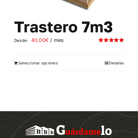
Trastero 7m3
40,00
€
/ mes
Desde:
Valorado
con
5.00
de 5
Seleccionar opciones
Detalles
Este
producto
tiene
múltiples
variantes.
Las
opciones
se
pueden