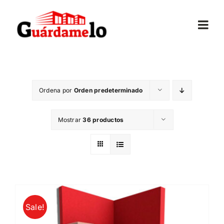
Saltar
al
Togg
contenido
Navi
Inicio
Ordena por
Orden predeterminado
Conócenos
Mostrar
36 productos
Opiniones
Trasteros
Mudanzas
Sale!