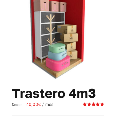
Contacto
Mi cuenta
Carrito
Trastero 4m3
40,00
€
/ mes
Desde:
Valorado
con
5.00
de 5