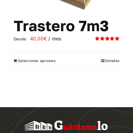
Trastero 7m3
40,00
€
/ mes
Desde:
Valorado
con
5.00
de 5
Seleccionar opciones
Detalles
Este
producto
tiene
múltiples
variantes.
Las
opciones
se
pueden