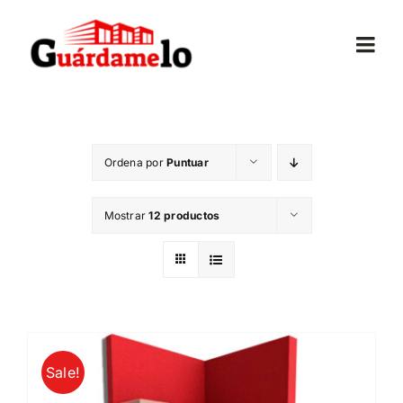
Saltar
al
Togg
contenido
Navi
Inicio
Ordena por
Puntuar
Conócenos
Mostrar
12 productos
Opiniones
Trasteros
Mudanzas
Sale!