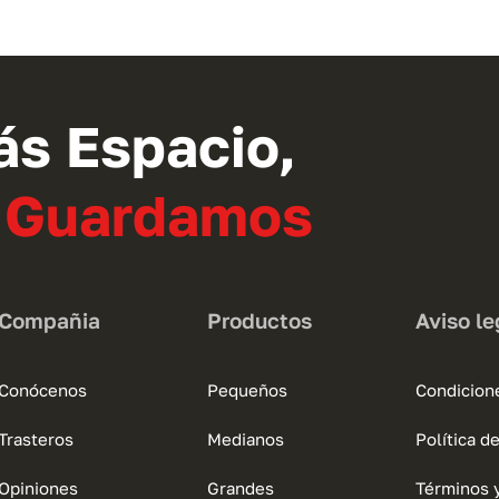
tiene
múltiples
variantes.
Las
opciones
ás Espacio,
se
pueden
o Guardamos
elegir
en
la
página
Compañia
Productos
Aviso le
de
producto
Conócenos
Pequeños
Condicion
Trasteros
Medianos
Política d
Opiniones
Grandes
Términos 