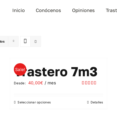
Inicio
Conócenos
Opiniones
Tras
tos
Trastero 7m3
Sale!
40,00
€
/ mes
Desde:
Valorado
con
5.00
de
5
Seleccionar opciones
Detalles
Este
producto