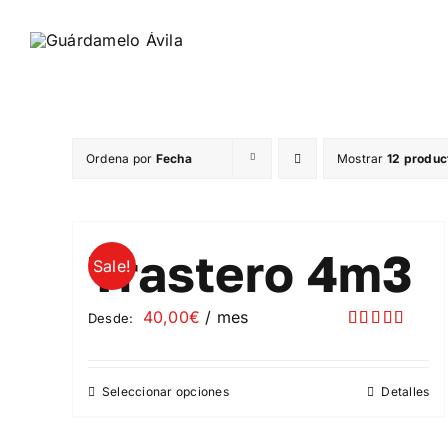
Saltar
al
contenido
Ordena por
Fecha
Mostrar
12 produc
Trastero 4m3
Sale!
40,00
€
/ mes
Desde:
Valorado
con
5.00
de
5
Seleccionar opciones
Detalles
Este
producto