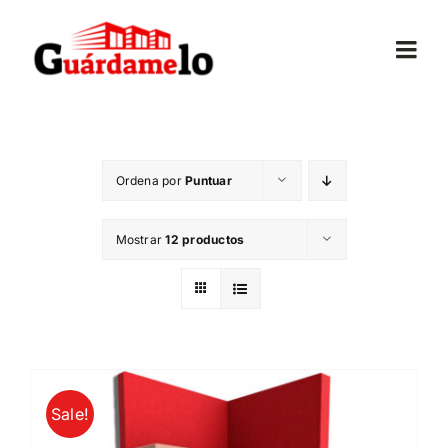
Saltar
al
Togg
contenido
Navi
Inicio
Ordena por
Puntuar
Conócenos
Mostrar
12 productos
Opiniones
Trasteros
Mudanzas
Sale!