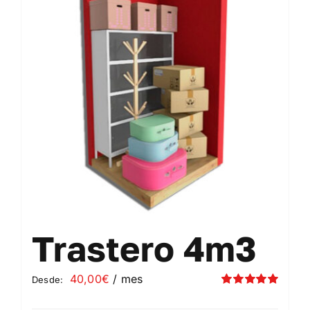
Contacto
Mi cuenta
Carrito
Trastero 4m3
40,00
€
/ mes
Desde:
Valorado
con
5.00
de 5