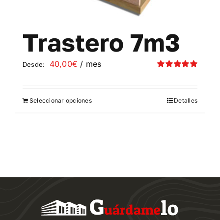
Trastero 7m3
40,00
€
/ mes
Desde:
Valorado
con
5.00
de 5
Seleccionar opciones
Detalles
Este
producto
tiene
múltiples
variantes.
Las
opciones
se
pueden