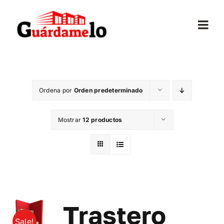
Saltar
al
Togg
contenido
Navi
Inicio
Ordena por
Orden predeterminado
Conócenos
Mostrar
12 productos
Opiniones
Trasteros
Mudanzas
Trastero
Sale!