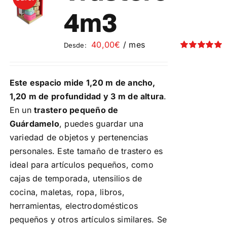
Contacto
4m3
Mi cuenta
40,00
€
/ mes
Desde:
Valorado
con
5.00
de 5
Carrito
Este espacio mide 1,20 m de ancho,
1,20 m de profundidad y 3 m de altura
.
En un
trastero pequeño de
Guárdamelo
, puedes guardar una
variedad de objetos y pertenencias
personales. Este tamaño de trastero es
ideal para artículos pequeños, como
cajas de temporada, utensilios de
cocina, maletas, ropa, libros,
herramientas, electrodomésticos
pequeños y otros artículos similares. Se