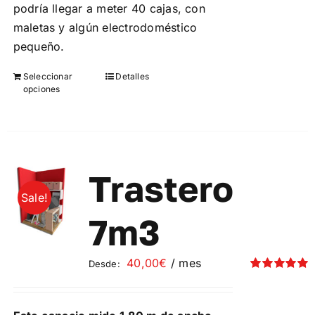
podría llegar a meter 40 cajas, con
maletas y algún electrodoméstico
pequeño.
Seleccionar
Detalles
Este
opciones
producto
tiene
múltiples
variantes.
Las
Trastero
opciones
Sale!
se
7m3
pueden
elegir
40,00
€
/ mes
Desde:
en
Valorado
la
con
5.00
de 5
página