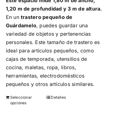
Este espacio mide 1,80 m de ancho,
de
1,20 m de profundidad y 3 m de altura.
producto
En un
trastero pequeño de
Guárdamelo
, puedes guardar una
variedad de objetos y pertenencias
personales. Este tamaño de trastero es
ideal para artículos pequeños, como
cajas de temporada, utensilios de
cocina, maletas, ropa, libros,
herramientas, electrodomésticos
pequeños y otros artículos similares.
Seleccionar
Detalles
Este
opciones
producto
tiene
múltiples
variantes.