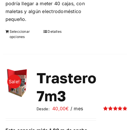
podría llegar a meter 40 cajas, con
maletas y algún electrodoméstico
pequeño.
Seleccionar
Detalles
Este
opciones
producto
tiene
múltiples
variantes.
Las
Trastero
opciones
Sale!
se
7m3
pueden
elegir
40,00
€
/ mes
Desde:
en
Valorado
la
con
5.00
de 5
página