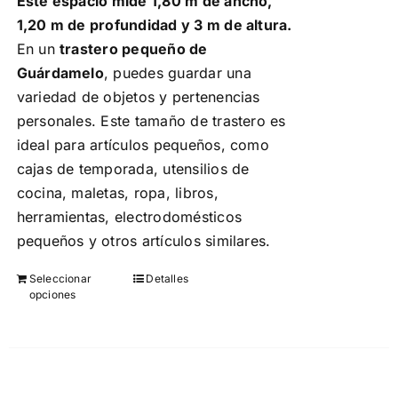
Este espacio mide 1,80 m de ancho,
de
1,20 m de profundidad y 3 m de altura.
producto
En un
trastero pequeño de
Guárdamelo
, puedes guardar una
variedad de objetos y pertenencias
personales. Este tamaño de trastero es
ideal para artículos pequeños, como
cajas de temporada, utensilios de
cocina, maletas, ropa, libros,
herramientas, electrodomésticos
pequeños y otros artículos similares.
Seleccionar
Detalles
Este
opciones
producto
tiene
múltiples
variantes.