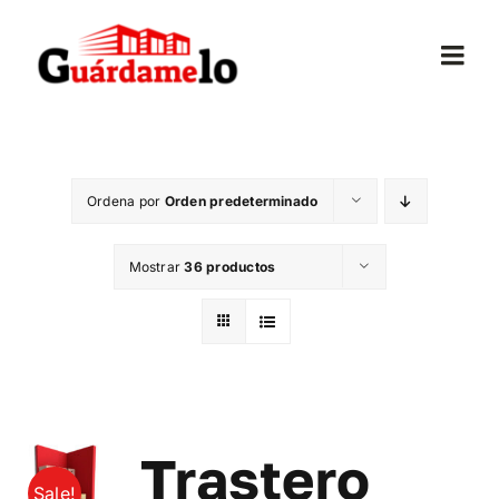
Saltar
al
Togg
contenido
Navi
Inicio
Ordena por
Orden predeterminado
Conócenos
Mostrar
36 productos
Opiniones
Trasteros
Mudanzas
Trastero
Sale!