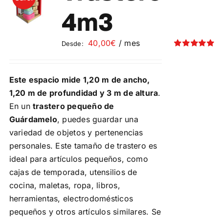
Contacto
4m3
Mi cuenta
40,00
€
/ mes
Desde:
Valorado
con
5.00
de 5
Carrito
Este espacio mide 1,20 m de ancho,
1,20 m de profundidad y 3 m de altura
.
En un
trastero pequeño de
Guárdamelo
, puedes guardar una
variedad de objetos y pertenencias
personales. Este tamaño de trastero es
ideal para artículos pequeños, como
cajas de temporada, utensilios de
cocina, maletas, ropa, libros,
herramientas, electrodomésticos
pequeños y otros artículos similares. Se