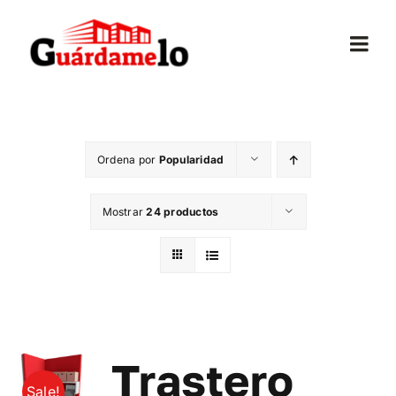
Saltar
al
Togg
contenido
Navi
Inicio
Ordena por
Popularidad
Conócenos
Mostrar
24 productos
Opiniones
Trasteros
Mudanzas
Trastero
Sale!