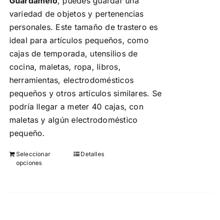
Guárdamelo
, puedes guardar una
variedad de objetos y pertenencias
personales. Este tamaño de trastero es
ideal para artículos pequeños, como
cajas de temporada, utensilios de
cocina, maletas, ropa, libros,
herramientas, electrodomésticos
pequeños y otros artículos similares. Se
podría llegar a meter 40 cajas, con
maletas y algún electrodoméstico
pequeño.
Seleccionar
Detalles
Este
opciones
producto
tiene
múltiples
variantes.