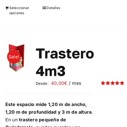
Seleccionar
Detalles
Este
opciones
producto
tiene
múltiples
variantes.
Las
Trastero
opciones
Sale!
se
4m3
pueden
elegir
40,00
€
/ mes
Desde:
en
Valorado
la
con
5.00
de 5
página
Este espacio mide 1,20 m de ancho,
de
1,20 m de profundidad y 3 m de altura
.
producto
En un
trastero pequeño de