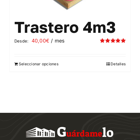
Trastero 4m3
40,00
€
/ mes
Desde:
Valorado
con
5.00
de 5
Seleccionar opciones
Detalles
Este
producto
tiene
múltiples
variantes.
Las
opciones
se
pueden