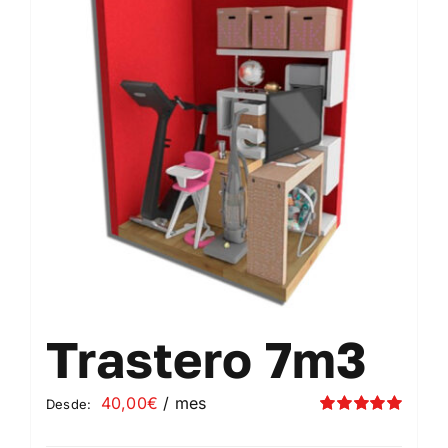
Contacto
Mi cuenta
Carrito
Trastero 7m3
40,00
€
/ mes
Desde:
Valorado
con
5.00
de 5