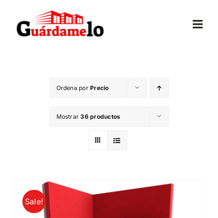
Saltar
al
Togg
contenido
Navi
Inicio
Ordena por
Precio
Conócenos
Mostrar
36 productos
Opiniones
Trasteros
Mudanzas
Sale!