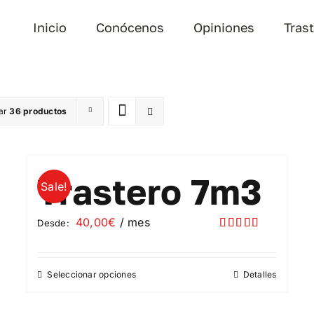
Inicio
Conócenos
Opiniones
Tras
ar
36 productos
Trastero 7m3
Sale!
40,00
€
/ mes
Desde:
Valorado
con
5.00
de
5
Seleccionar opciones
Detalles
Este
producto