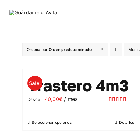
Saltar
al
contenido
Ordena por
Orden predeterminado
Mostr
Trastero 4m3
Sale!
40,00
€
/ mes
Desde:
Valorado
con
5.00
de
5
Seleccionar opciones
Detalles
Este
producto