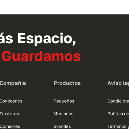
tiene
múltiples
variantes.
Las
opciones
ás Espacio,
se
pueden
o Guardamos
elegir
en
la
página
Compañia
Productos
Aviso le
de
producto
Conócenos
Pequeños
Condicion
Trasteros
Medianos
Política d
Opiniones
Grandes
Términos 