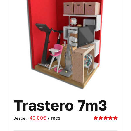
Contacto
Mi cuenta
Carrito
Trastero 7m3
40,00
€
/ mes
Desde:
Valorado
con
5.00
de 5