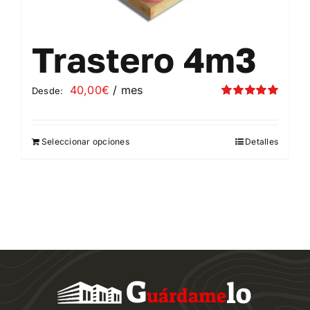
Trastero 4m3
40,00
€
/ mes
Desde:
Valorado
con
5.00
de 5
Seleccionar opciones
Detalles
Este
producto
tiene
múltiples
variantes.
Las
opciones
se
pueden