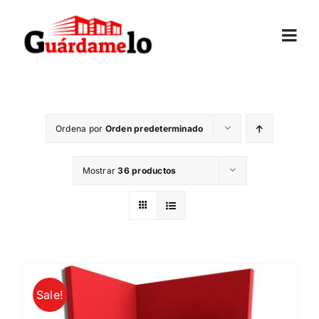
Saltar
al
Togg
contenido
Navi
Inicio
Ordena por
Orden predeterminado
Conócenos
Mostrar
36 productos
Opiniones
Trasteros
Mudanzas
Sale!