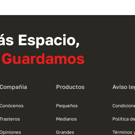
tiene
múltiples
variantes.
Las
opciones
ás Espacio,
se
pueden
o Guardamos
elegir
en
la
página
Compañia
Productos
Aviso le
de
producto
Conócenos
Pequeños
Condicion
Trasteros
Medianos
Política d
Opiniones
Grandes
Términos 