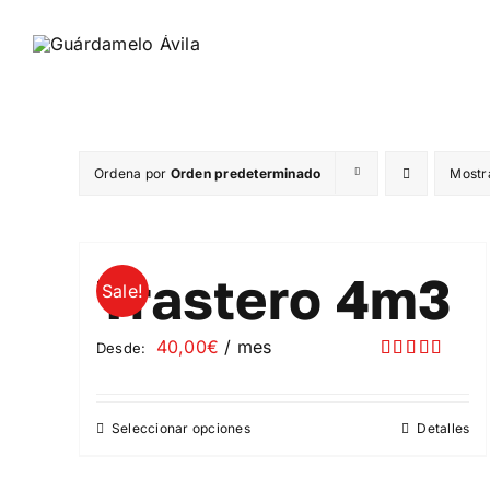
Saltar
al
contenido
Ordena por
Orden predeterminado
Mostr
Trastero 4m3
Sale!
40,00
€
/ mes
Desde:
Valorado
con
5.00
de
5
Seleccionar opciones
Detalles
Este
producto