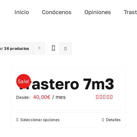
Inicio
Conócenos
Opiniones
Tras
ar
36 productos
Trastero 7m3
Sale!
40,00
€
/ mes
Desde:
Valorado
con
5.00
de
5
Seleccionar opciones
Detalles
Este
producto