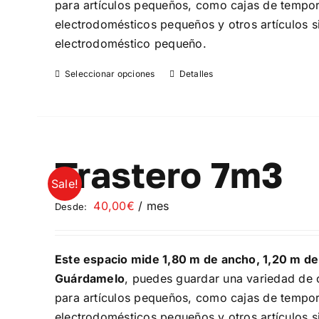
para artículos pequeños, como cajas de temporad
electrodomésticos pequeños y otros artículos si
electrodoméstico pequeño.
Seleccionar opciones
Detalles
Este
producto
tiene
múltiples
variantes.
Trastero 7m3
Las
Sale!
opciones
40,00
€
/ mes
Desde:
se
pueden
elegir
Este espacio mide 1,80 m de ancho, 1,20 m de
en
Guárdamelo
, puedes guardar una variedad de o
la
para artículos pequeños, como cajas de temporad
página
electrodomésticos pequeños y otros artículos si