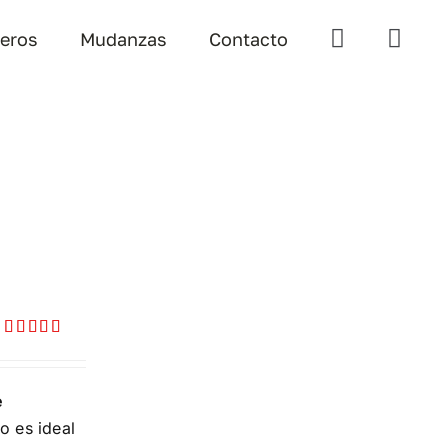
teros
Mudanzas
Contacto
Valorado
con
5.00
de
5
e
o es ideal