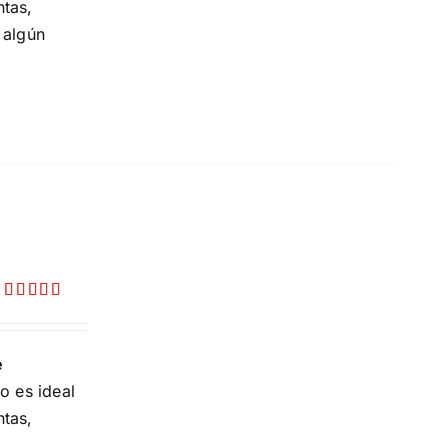
ntas,
 algún
Valorado
con
5.00
de
5
e
o es ideal
ntas,