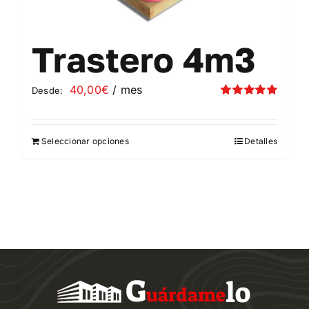
Trastero 4m3
40,00
€
/ mes
Desde:
Valorado
con
5.00
de 5
Seleccionar opciones
Detalles
Este
producto
tiene
múltiples
variantes.
Las
opciones
se
pueden