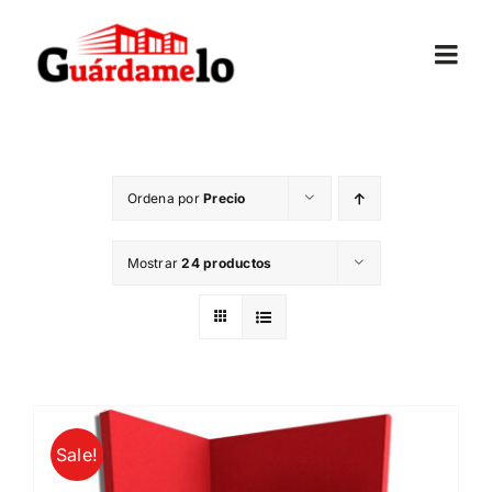
Saltar
al
Togg
contenido
Navi
Inicio
Ordena por
Precio
Conócenos
Mostrar
24 productos
Opiniones
Trasteros
Mudanzas
Sale!