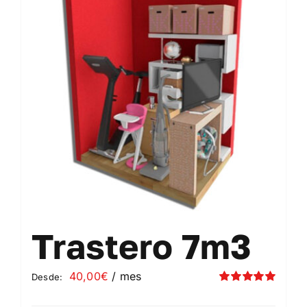
Contacto
Mi cuenta
Carrito
Trastero 7m3
40,00
€
/ mes
Desde:
Valorado
con
5.00
de 5