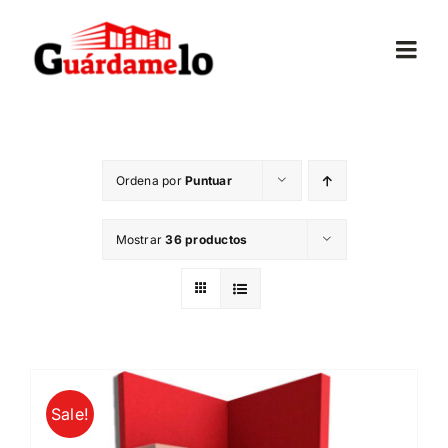
Saltar
al
Togg
contenido
Navi
Inicio
Ordena por
Puntuar
Conócenos
Mostrar
36 productos
Opiniones
Trasteros
Mudanzas
Sale!