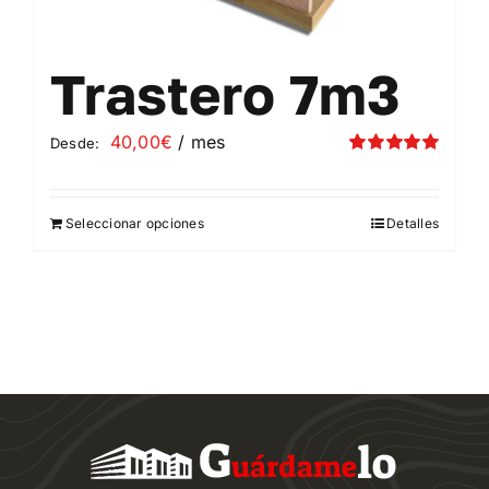
Trastero 7m3
40,00
€
/ mes
Desde:
Valorado
con
5.00
de 5
Seleccionar opciones
Detalles
Este
producto
tiene
múltiples
variantes.
Las
opciones
se
pueden