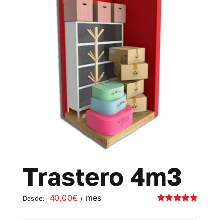
Contacto
Mi cuenta
Carrito
Trastero 4m3
40,00
€
/ mes
Desde:
Valorado
con
5.00
de 5