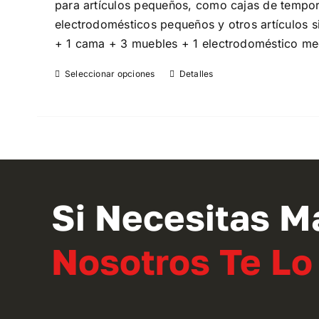
para artículos pequeños, como cajas de temporad
electrodomésticos pequeños y otros artículos s
+ 1 cama + 3 muebles + 1 electrodoméstico me
Seleccionar opciones
Detalles
Este
producto
tiene
múltiples
variantes.
Las
opciones
Si Necesitas M
se
pueden
Nosotros Te L
elegir
en
la
página