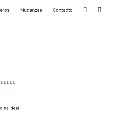
teros
Mudanzas
Contacto
Valorado
con
5.00
de
5
o es ideal