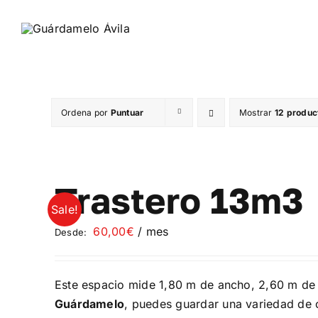
Saltar
al
contenido
Ordena por
Puntuar
Mostrar
12 produc
Trastero 13m3
Sale!
60,00
€
/ mes
Desde:
Este espacio mide 1,80 m de ancho, 2,60 m de 
Guárdamelo
, puedes guardar una variedad de o