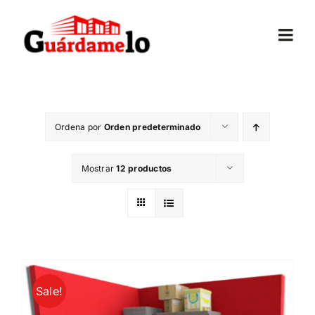
Saltar
al
Togg
contenido
Navi
Inicio
Ordena por
Orden predeterminado
Conócenos
Mostrar
12 productos
Opiniones
Trasteros
Mudanzas
Sale!