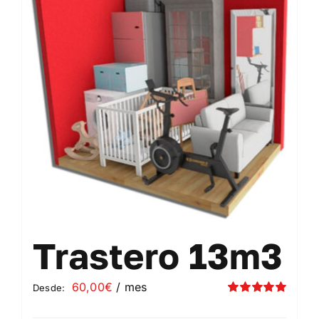
Contacto
Mi cuenta
Carrito
Trastero 13m3
60,00
€
/ mes
Desde:
Valorado
con
5.00
de 5