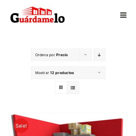
Saltar
al
Togg
contenido
Navi
Inicio
Ordena por
Precio
Conócenos
Mostrar
12 productos
Opiniones
Trasteros
Mudanzas
Sale!