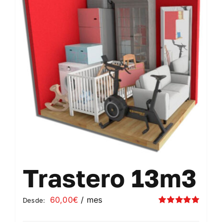
Contacto
Mi cuenta
Carrito
Trastero 13m3
60,00
€
/ mes
Desde:
Valorado
con
5.00
de 5