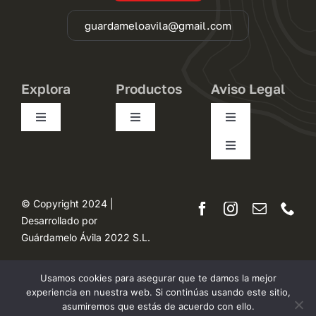
guardameloavila@gmail.com
Explora
Productos
Aviso Legal
Toggle
Toggle
Toggle
Navigation
Navigation
Navigation
Toggle
Conócenos
Pequeños
Condiciones de uso
Navigation
Desistimiento
Trasteros
Medianos
Política de privacidad
© Copyright 2024 |
Desarrollado por
Mapa del sitio
Guárdamelo Ávila 2022 S.L.
Opiniones
Grandes
Términos y condiciones
Accesibilidad
Usamos cookies para asegurar que te damos la mejor
experiencia en nuestra web. Si continúas usando este sitio,
Mudanzas
Precios
Ley de cookies
asumiremos que estás de acuerdo con ello.