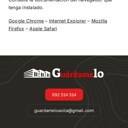
tenga instalado.
Google Chrome
–
Internet Explorer
–
Mozilla
Firefox
–
Apple Safari
692 514 514
guardameloavila@gmail.com