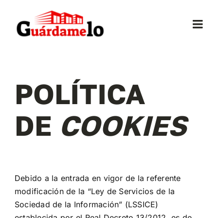
Saltar
al
Togg
contenido
Navi
Inicio
POLÍTICA
Conócenos
DE
COOKIES
Opiniones
Trasteros
Debido a la entrada en vigor de la referente
Mudanzas
modificación de la “Ley de Servicios de la
Sociedad de la Información” (LSSICE)
establecida por el Real Decreto 13/2012, es de