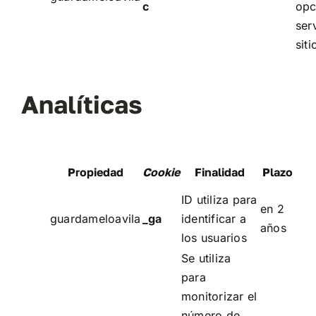
c
opc
ser
sit
Analíticas
Propiedad
Cookie
Finalidad
Plazo
ID utiliza para
en 2
guardameloavila
_ga
identificar a
años
los usuarios
Se utiliza
para
monitorizar el
número de