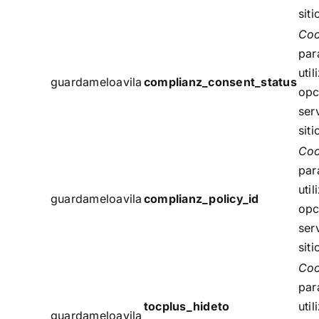
sit
Co
par
util
guardameloavila
complianz_consent_status
opc
ser
sit
Co
par
util
guardameloavila
complianz_policy_id
opc
ser
sit
Co
par
tocplus_hideto
util
guardameloavila