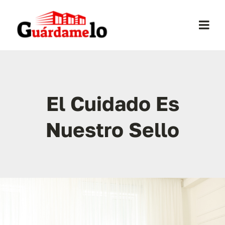
Saltar
al
Togg
contenido
Navi
Inicio
Conócenos
El Cuidado Es
Nuestro Sello
Opiniones
Trasteros
Mudanzas