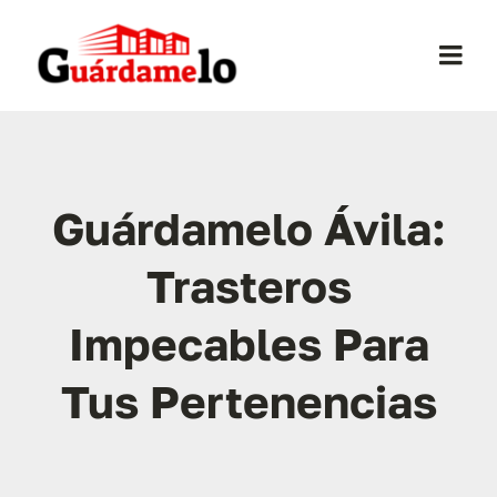
Saltar
al
Togg
contenido
Navi
Inicio
Conócenos
Guárdamelo Ávila:
Trasteros
Opiniones
Impecables Para
Trasteros
Tus Pertenencias
Mudanzas