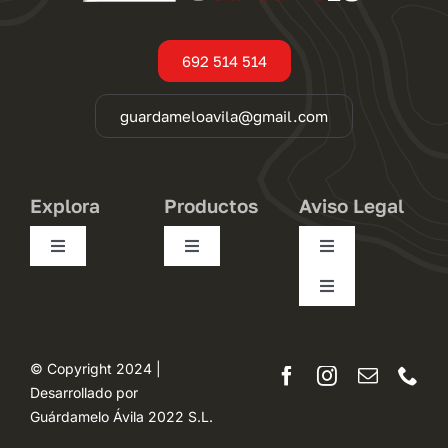
692 514 514
guardameloavila@gmail.com
Explora
Productos
Aviso Legal
Toggle
Toggle
Toggle
Navigation
Navigation
Navigation
Toggle
Conócenos
Pequeños
Condiciones de uso
Navigation
Desistimiento
Trasteros
Medianos
Política de privacidad
© Copyright 2024 |
Desarrollado por
Mapa del sitio
Guárdamelo Ávila 2022 S.L.
Opiniones
Grandes
Términos y condiciones