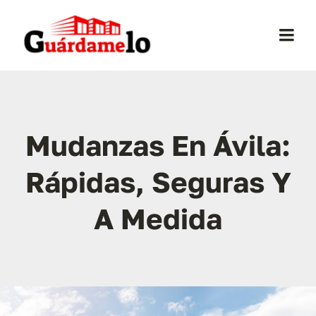
Saltar
al
Togg
contenido
Navi
Inicio
Conócenos
Mudanzas En Ávila:
Rápidas, Seguras Y
Opiniones
A Medida
Trasteros
Mudanzas