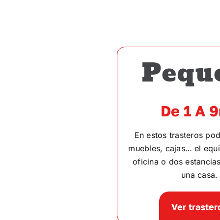
Pequ
De 1 A 
En estos trasteros po
muebles, cajas… el equi
oficina o dos estancia
una casa.
Ver traster