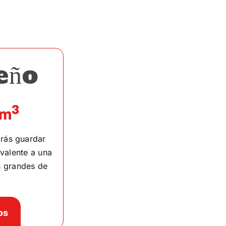
eño
3
9m
drás guardar
valente a una
s grandes de
os