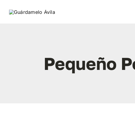
Saltar
al
contenido
Pequeño P