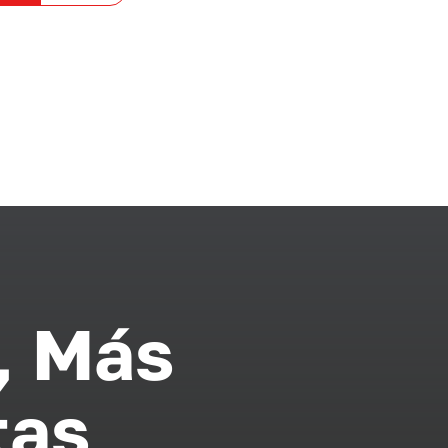
, Más
tas