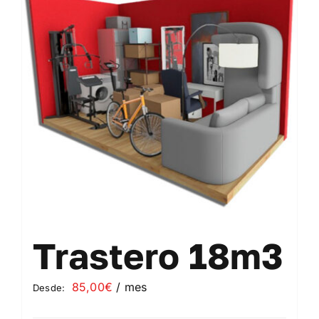
Contacto
Mi cuenta
Carrito
Trastero 18m3
85,00
€
/ mes
Desde: