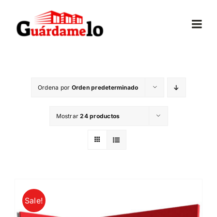
Saltar
al
Togg
contenido
Navi
Inicio
Ordena por
Orden predeterminado
Conócenos
Mostrar
24 productos
Opiniones
Trasteros
Mudanzas
Sale!