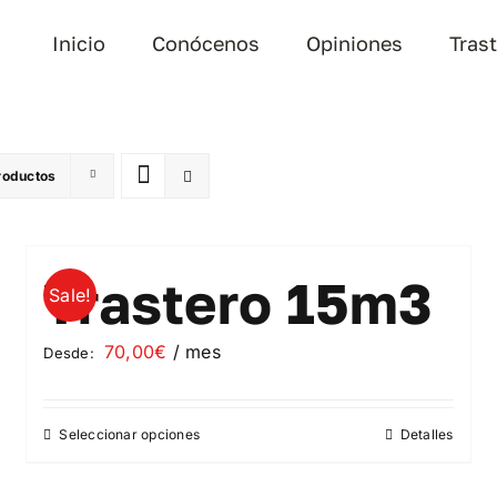
Inicio
Conócenos
Opiniones
Tras
roductos
Trastero 15m3
Sale!
70,00
€
/ mes
Desde:
Seleccionar opciones
Detalles
Este
producto