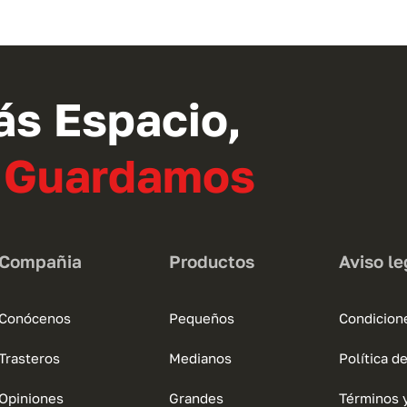
tiene
múltiples
variantes.
Las
opciones
ás Espacio,
se
pueden
o Guardamos
elegir
en
la
página
Compañia
Productos
Aviso le
de
producto
Conócenos
Pequeños
Condicion
Trasteros
Medianos
Política d
Opiniones
Grandes
Términos 