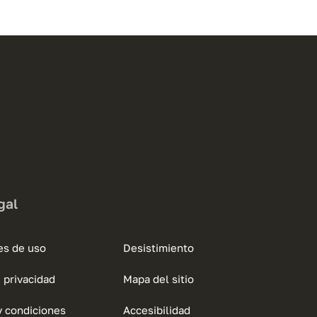
tiene
múltiples
variantes.
Las
opciones
se
pueden
elegir
en
la
página
gal
de
producto
es de uso
Desistimiento
e privacidad
Mapa del sitio
y condiciones
Accesibilidad