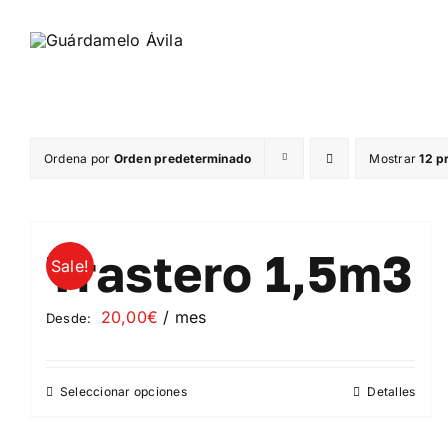
Saltar
al
contenido
Ordena por
Orden predeterminado
Mostrar
12 p
Trastero 1,5m3
Sale!
20,00
€
/ mes
Desde:
Seleccionar opciones
Detalles
Este
producto