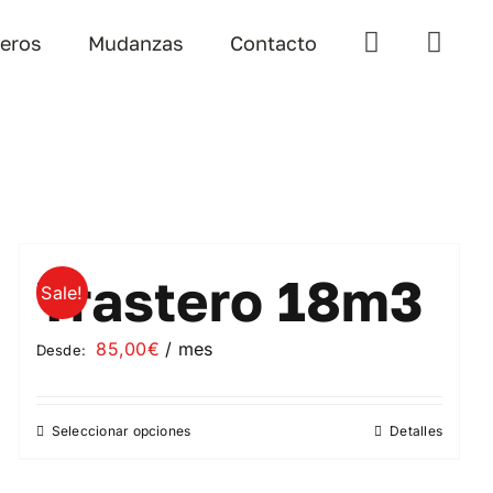
teros
Mudanzas
Contacto
Trastero 18m3
Sale!
85,00
€
/ mes
Desde:
Seleccionar opciones
Detalles
Este
producto