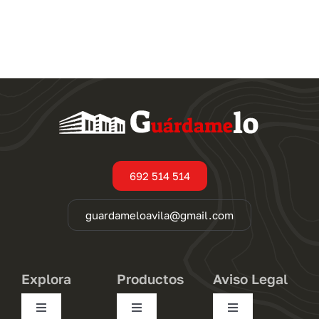
Ver
Ver
trastero
trastero
692 514 514
guardameloavila@gmail.com
Explora
Productos
Aviso Legal
Toggle
Toggle
Toggle