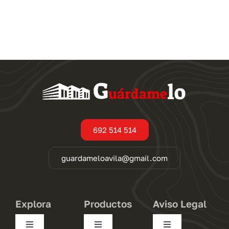
Ver
Ver
trastero
trastero
692 514 514
guardameloavila@gmail.com
Explora
Productos
Aviso Legal