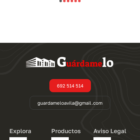
Ver
Ver
trastero
trastero
692 514 514
guardameloavila@gmail.com
Explora
Productos
Aviso Legal