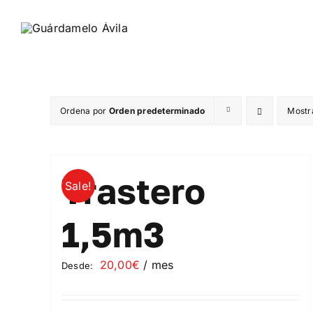
Saltar
al
contenido
Ordena por
Orden predeterminado
Mostr
Trastero
Sale!
1,5m3
20,00
€
/ mes
Desde: